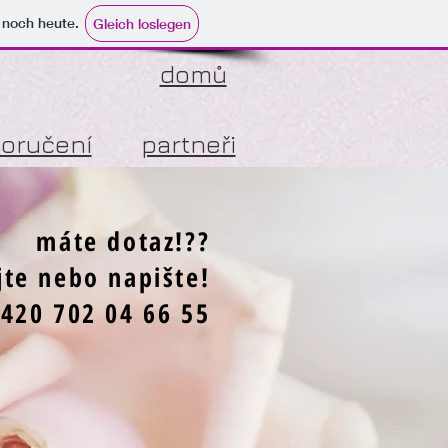
e noch heute.
Gleich loslegen
domů
poručení
partneři
máte dotaz!??
te nebo napište!
420 702 04 66 55