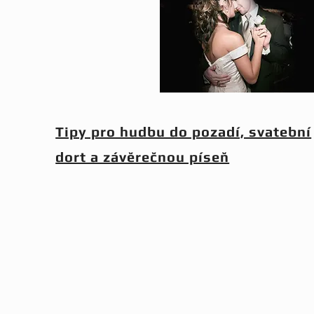
Tipy pro hudbu do pozadí, svatební
dort a závěrečnou píseň