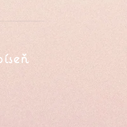
píseň