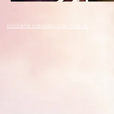
oblíbené playlisty ode mne 🎶