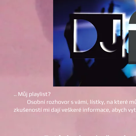
.. Můj playlist?
Osobní rozhovor s vámi, lístky, na které můžo
zkušeností mi dají veškeré informace, abych vytv